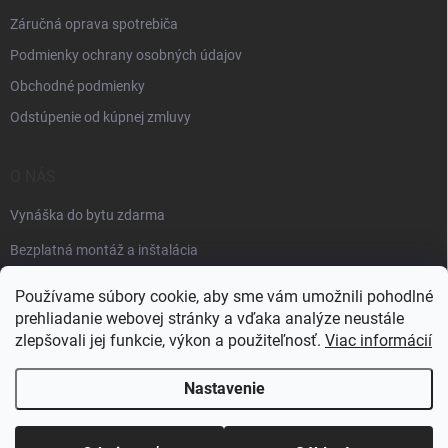
Záručná oprava spotrebiča
Podmienky ochrany osobných údajov
Obchodné podmienky
Odstúpenie od kúpnej zmluvy
O NÁS
Vynáška do bytu zdarma
Bezplatná montáž a inštalácia
Faktúračné údaje
Používame súbory cookie, aby sme vám umožnili pohodlné
prehliadanie webovej stránky a vďaka analýze neustále
zlepšovali jej funkcie, výkon a použiteľnosť.
Viac informácií
Nastavenie
Copyright 2026
Špik elektro
. Všetky práva vyhradené.