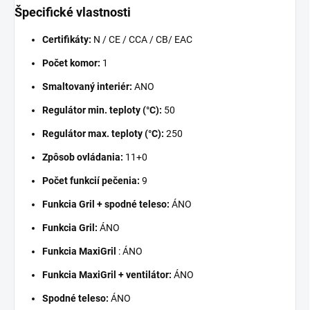
Špecifické vlastnosti
Certifikáty:
N / CE / CCA / CB/ EAC
Počet komor:
1
Smaltovaný interiér:
ANO
Regulátor min. teploty (°C):
50
Regulátor max. teploty (°C):
250
Zpôsob ovládania:
11+0
Počet funkcií pečenia:
9
Funkcia Gril + spodné teleso:
ÁNO
Funkcia Gril:
ÁNO
Funkcia MaxiGril
: ÁNO
Funkcia MaxiGril + ventilátor:
ÁNO
Spodné teleso:
ÁNO