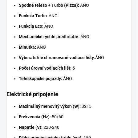
Spodné teleso + Turbo (Pizza):
ÁNO
Funkcia Turbo
: ANO
Funkcia Eco:
ÁNO
Mechanické rychlé predhriatie:
ÁNO
Minutka:
ÁNO
Vyberateľné chromované vodiace lišty:
ÁNO
Počet úrovní vodiacích lišt:
5
Teleskopické pojazdy:
ÁNO
Elektrické pripojenie
Maximálný menovitý výkon (W):
3215
Frekvencia (Hz):
50/60
Napätie (V):
220-240
Dlžka pripojovacieho káblu (cm):
150