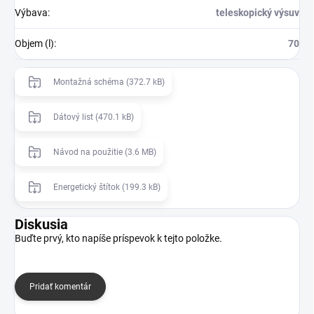
Výbava
:
teleskopický výsuv
Objem (l)
:
70
Montažná schéma (372.7 kB)
Dátový list (470.1 kB)
Návod na použitie (3.6 MB)
Energetický štítok (199.3 kB)
Diskusia
Buďte prvý, kto napíše príspevok k tejto položke.
Pridať komentár