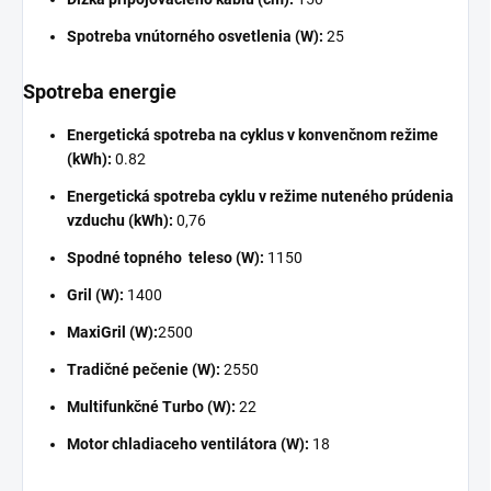
Spotreba vnútorného osvetlenia (W):
25
Spotreba energie
Energetická spotreba na cyklus v konvenčnom režime
(kWh):
0.82
Energetická spotreba cyklu v režime nuteného prúdenia
vzduchu (kWh):
0,76
Spodné topného teleso (W):
1150
Gril (W):
1400
MaxiGril (W):
2500
Tradičné pečenie (W):
2550
Multifunkčné Turbo (W):
22
Motor chladiaceho ventilátora (W):
18