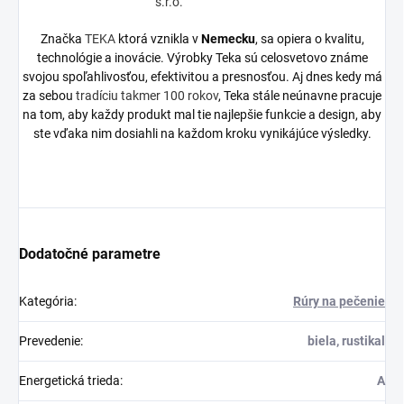
Značka
TEKA
ktorá vznikla v
Nemecku
, sa opiera o kvalitu,
technológie a inovácie. Výrobky Teka sú celosvetovo známe
svojou spoľahlivosťou, efektivitou a presnosťou. Aj dnes kedy má
za sebou
tradíciu takmer 100 rokov
, Teka stále neúnavne pracuje
na tom, aby každy produkt mal tie najlepšie funkcie a design, aby
ste vďaka nim dosiahli na každom kroku vynikájúce výsledky.
Dodatočné parametre
Kategória
:
Rúry na pečenie
Prevedenie
:
biela, rustikal
Energetická trieda
:
A