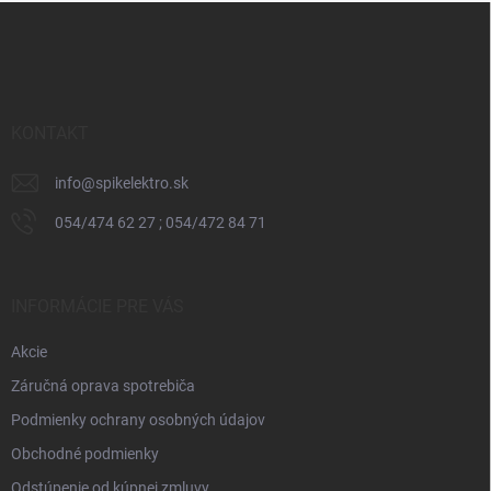
Z
á
p
ä
t
i
KONTAKT
e
info
@
spikelektro.sk
054/474 62 27 ; 054/472 84 71
INFORMÁCIE PRE VÁS
Akcie
Záručná oprava spotrebiča
Podmienky ochrany osobných údajov
Obchodné podmienky
Odstúpenie od kúpnej zmluvy