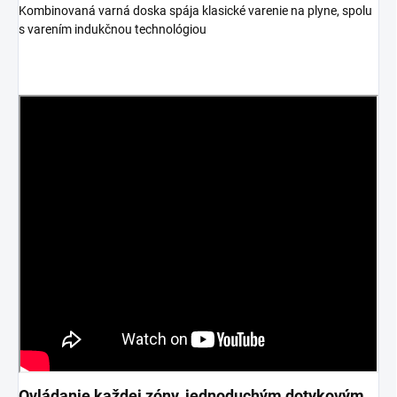
Kombinovaná varná doska spája klasické varenie na plyne, spolu
s varením indukčnou technológiou
Ovládanie každej zóny, jednoduchým dotykovým