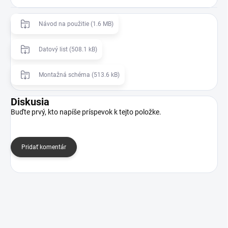
Návod na použitie (1.6 MB)
Datový list (508.1 kB)
Montažná schéma (513.6 kB)
Diskusia
Buďte prvý, kto napíše príspevok k tejto položke.
Pridať komentár