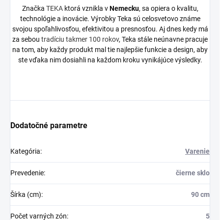
Značka
TEKA
ktorá vznikla v
Nemecku
, sa opiera o kvalitu,
technológie a inovácie. Výrobky Teka sú celosvetovo známe
svojou spoľahlivosťou, efektivitou a presnosťou. Aj dnes kedy má
za sebou
tradíciu takmer 100 rokov
, Teka stále neúnavne pracuje
na tom, aby každy produkt mal tie najlepšie funkcie a design, aby
ste vďaka nim dosiahli na každom kroku vynikájúce výsledky.
Dodatočné parametre
Kategória
:
Varenie
Prevedenie
:
čierne sklo
Šírka (cm)
:
90 cm
Počet varných zón
:
5