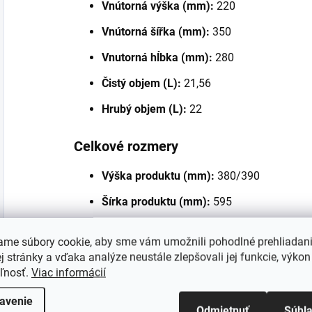
Vnútorná výška (mm):
220
Vnútorná šířka (mm):
350
Vnutorná hĺbka (mm):
280
Čistý objem (L):
21,56
Hrubý objem (L):
22
Celkové rozmery
Výška produktu (mm):
380/390
Šírka produktu (mm):
595
Hĺbka produktu (mm):
334
ame súbory cookie, aby sme vám umožnili pohodlné prehliadan
Čistá hmotnosť (kg):
21,6
 stránky a vďaka analýze neustále zlepšovali jej funkcie, výkon
eľnosť.
Viac informácií
Špecifické vlastnosti
avenie
Odmietnuť
Súhl