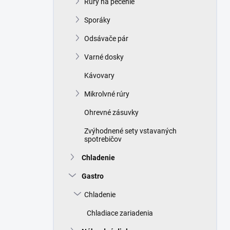
Rúry na pečenie
e
l
Sporáky
Odsávače pár
Varné dosky
Kávovary
Mikrolvné rúry
Ohrevné zásuvky
Zvýhodnené sety vstavaných
spotrebičov
Chladenie
Gastro
Chladenie
Chladiace zariadenia