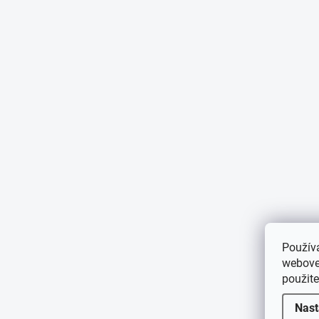
Použív
webovej
použit
Nast