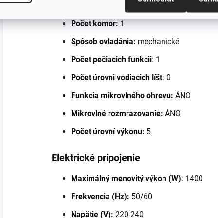
Certifikáty:
CE / CB, EAC
Počet komor:
1
Spôsob ovladánia:
mechanické
Počet pečiacich funkcii
: 1
Počet úrovni vodiacich líšt:
0
Funkcia mikrovlného ohrevu:
ÁNO
Mikrovlné rozmrazovanie:
ÁNO
Počet úrovní výkonu:
5
Elektrické pripojenie
Maximálný menovitý výkon (W):
1400
Frekvencia (Hz):
50/60
Napätie (V):
220-240