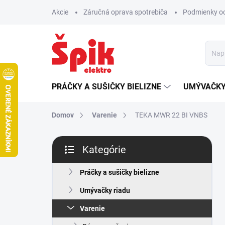
Prejsť
Akcie
Záručná oprava spotrebiča
Podmienky o
na
obsah
PRÁČKY A SUŠIČKY BIELIZNE
UMÝVAČKY
Domov
Varenie
TEKA MWR 22 BI VNBS
B
Kategórie
o
Preskočiť
č
kategórie
n
Práčky a sušičky bielizne
ý
Umývačky riadu
p
a
Varenie
n