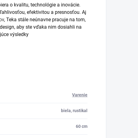
piera o kvalitu, technológie a inovácie.
hlivosťou, efektivitou a presnosťou. Aj
ov
, Teka stále neúnavne pracuje na tom,
 design, aby ste vďaka nim dosiahli na
júce výsledky
Varenie
biela, rustikal
60 cm