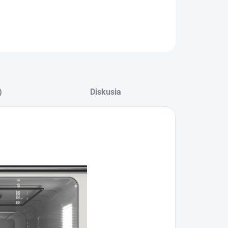
ILNÉ INFORMÁCIE
OPÝTAŤ SA
)
Diskusia