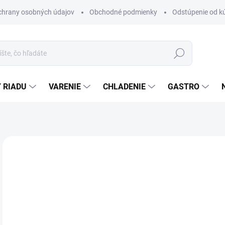
chrany osobných údajov
Obchodné podmienky
Odstúpenie od k
Hľadať
 RIADU
VARENIE
CHLADENIE
GASTRO
Neohodnotené
Podrobnosti hodnotenia
ZNAČKA
€
ZADARMO
Jedn
DO 
cena