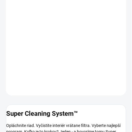
?
SLUŽBY
−
+
Pridať do košíka
7 rokov
ZÁRUKA
:
ENERGETICKÁ
A
TRIEDA
:
40
HLUČNOSŤ (DB)
:
3 koše
VÝBAVA
:
DETAILNÉ INFORMÁCIE
OPÝTAŤ SA
Super Cleaning System™
Opláchnite riad. Vyčistite interiér vrátane filtra. Vyberte najlepší
program. Koľko je to krokov? Jeden - a hovoríme tomu Super