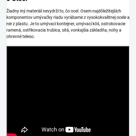
Žiadny iný materiál nevydrží to, čo ocel. Osem najdôležitejších
komponentov umývačky riadu vyrábame z vysokokvalitnej ocele a
nie z plastu. Je to umývací kontejner, umývací kôš, ostrokovacie
ramená, ostřikovacia trubica, sitá, vonkajšia základňa, nohy a
ohrevné teleso.