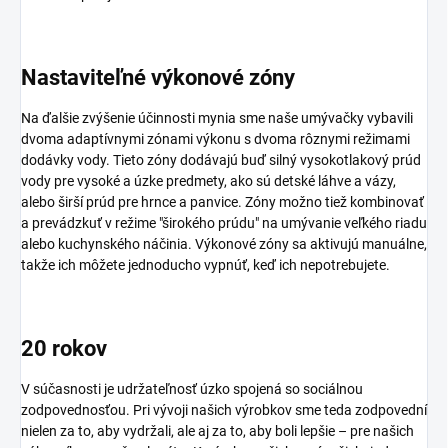
Nastaviteľné výkonové zóny
Na ďalšie zvýšenie účinnosti mynia sme naše umývačky vybavili
dvoma adaptívnymi zónami výkonu s dvoma rôznymi režimami
dodávky vody. Tieto zóny dodávajú buď silný vysokotlakový prúd
vody pre vysoké a úzke predmety, ako sú detské láhve a vázy,
alebo širší prúd pre hrnce a panvice. Zóny možno tiež kombinovať
a prevádzkuť v režime "širokého prúdu" na umývanie veľkého riadu
alebo kuchynského náčinia. Výkonové zóny sa aktivujú manuálne,
takže ich môžete jednoducho vypnúť, keď ich nepotrebujete.
20 rokov
V súčasnosti je udržateľnosť úzko spojená so sociálnou
zodpovednosťou. Pri vývoji našich výrobkov sme teda zodpovední
nielen za to, aby vydržali, ale aj za to, aby boli lepšie – pre našich