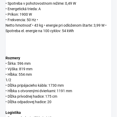
• Spotreba v pohotovostnom režime: 0,49 W
• Energetická trieda: A
• Príkon: 1900 W
• Frekvencia: 50 Hz
•
Netto hmotnosť • 43 kg
• energie pri odloženom štarte: 3,99 W
•
Spotreba el. energie na 100 cyklov: 54 kWh
Rozmery
• Šírka: 596 mm
• Výška: 819 mm
• Hĺbka: 554 mm
1/2
• Dĺžka pripájacieho kábla: 1730 mm
• Hĺbka s otvorenými dvierkami: 1191 mm
• Dĺžka prívodnej hadice: 175 cm
• Dĺžka odpadovej hadice: 20
Logistika