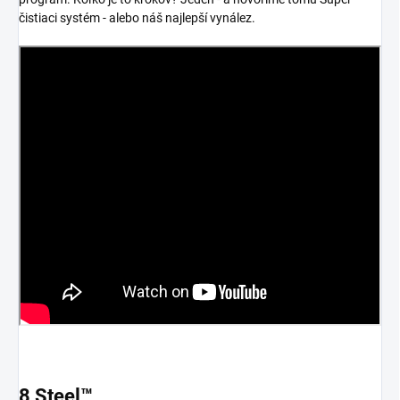
čistiaci systém - alebo náš najlepší vynález.
8 Steel™