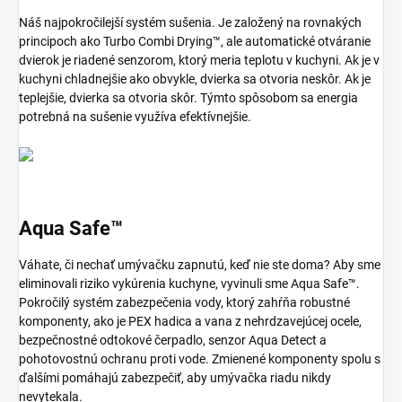
Náš najpokročilejší systém sušenia. Je založený na rovnakých
principoch ako Turbo Combi Drying™, ale automatické otváranie
dvierok je riadené senzorom, ktorý meria teplotu v kuchyni. Ak je v
kuchyni chladnejšie ako obvykle, dvierka sa otvoria neskôr. Ak je
teplejšie, dvierka sa otvoria skôr. Týmto spôsobom sa energia
potrebná na sušenie využíva efektívnejšie.
Aqua Safe™
Váhate, či nechať umývačku zapnutú, keď nie ste doma? Aby sme
eliminovali riziko vykúrenia kuchyne, vyvinuli sme Aqua Safe™.
Pokročilý systém zabezpečenia vody, ktorý zahŕňa robustné
komponenty, ako je PEX hadica a vana z nehrdzavejúcej ocele,
bezpečnostné odtokové čerpadlo, senzor Aqua Detect a
pohotovostnú ochranu proti vode. Zmienené komponenty spolu s
ďalšími pomáhajú zabezpečiť, aby umývačka riadu nikdy
nevytekala.