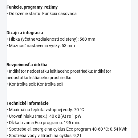
Funkcie, programy ,režimy
• Odloženie startu: Funkcia časovača
Dizajn a integracia
• Hĺbka (včetne vzdialenosti od steny): 560 mm
• Možnosť nastavenia výšky: 53 mm
Bezpečnosť a údržba
• Indikátor nedostatku leštiaceho prostriedku: Indikátor
nedostatku leštiaceho prostriedku
• Kontrolka soli: Kontrolka soli
Technické informácie
• Maximálna teplota vstupnej vody: 70 °C
• Úroveň hluku (max.): 40 dB(A) re 1 pW
• Dĺžka trvania Eco programu: 195 min.
• Spotreba el. energie na cyklus Eco program 40-60 °C: 0,54 kWh
• Spotreba vody v litroch na cyklus: 9,2 l