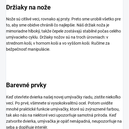
Držiaky na nože
Nože sú citlivé veci, rovnako aj prsty. Preto sme urobili všetko pre
to, aby sme obidve chránili čo najlepšie. Náš držiak noža je
mimoriadne hlboký, takže čepele zostávajú stabilné počas celého
umývacieho cyklu. Držiaky nožov sú na troch úrovniach: v
strednom koši, v hornom koši a vo vyššom koši. Ručíme za
bežpečnosť manipulácie.
Barevné prvky
Keď otevřete dvierka našej novej umývačky riadu, zistíte niekoľko
vecí. Po prvé, všimnete si vysokokvalitnú ocel. Potom uvidíte
mnohé praktické funkcie umývačky, ktoré sú zvýraznené farbou,
tak ako nás na niektoré veci upozorňuje samotná príroda. Keď
zatvoríte dvierka, umývačka je opäť nenápadná, neupozorňuje na
seba a doplňuje interiér.