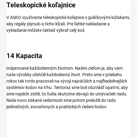
Teleskopické koľajnice
V ASKO využívame teleskopické koľajnice s guličkovými ložiskami,
aby regály plynulo a ticho kĺzali. Pre ľahké nakladanie a
vykladanie môžete taktiež vybrať celý koš.
14 Kapacita
Inšpirované každodenným životom. Našim cieľom je, aby vám
naše výrobky uľahčili každodenný život. Preto sme v priebehu
rokov tak tvrdo pracovali na vývoji najväčších a najflexibilnejších
systémov košov na trhu. Tentoraz sme boli obzvlášť opatrní, aby
sme najskôr zistili, čo ľudia skutočne dávajú do umývačiek riadu.
Naše novo získané vedomosti sme potom preložili do radu
jedinečných, inovatívnych a praktických riešení košov.