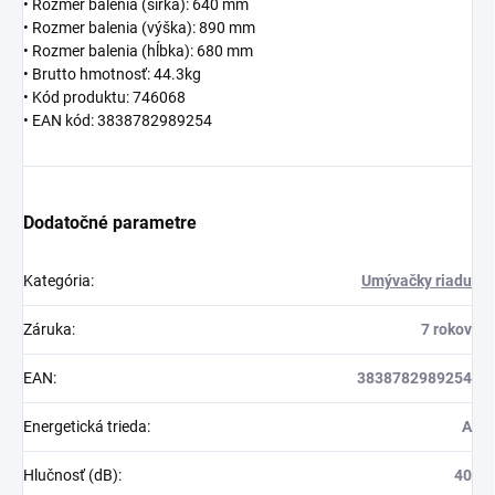
• Rozmer balenia (šírka): 640 mm
• Rozmer balenia (výška): 890 mm
• Rozmer balenia (hĺbka): 680 mm
• Brutto hmotnosť: 44.3kg
• Kód produktu: 746068
• EAN kód: 3838782989254
Dodatočné parametre
Kategória
:
Umývačky riadu
Záruka
:
7 rokov
EAN
:
3838782989254
Energetická trieda
:
A
Hlučnosť (dB)
:
40