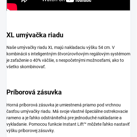
XL umývačka riadu
Naše umývačky riadu XL majú nakladaciu výšku 54 cm. V
kombinácii s inteligentným štvorúrovňovým regálovým systémom
je zaťaženie o 40% väčšie, s nespočetnými možnosťami, ako to
všetko skombinovať.
Príborová zásuvka
Horná príborová zásuvka je umiestnená priamo pod vrchnou
časťou umývačky riadu. Má svoje vlastné špeciálne ostrekovacie
rameno a je ľahko odstrániteľná pre jednoduché nakladanie a
vykladanie. Pomocou funkcie Instant Lift™ môžete ľahko nastaviť
výšku príborovej zásuvky.