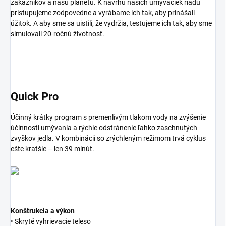
zákazníkov a našu planétu. K návrhu našich umývačiek riadu
pristupujeme zodpovedne a vyrábame ich tak, aby prinášali
úžitok. A aby sme sa uistili, že vydržia, testujeme ich tak, aby sme
simulovali 20-ročnú životnosť.
Quick Pro
Účinný krátky program s premenlivým tlakom vody na zvýšenie
účinnosti umývania a rýchle odstránenie ľahko zaschnutých
zvyškov jedla. V kombinácii so zrýchleným režimom trvá cyklus
ešte kratšie – len 39 minút.
Konštrukcia a výkon
• Skryté vyhrievacie teleso