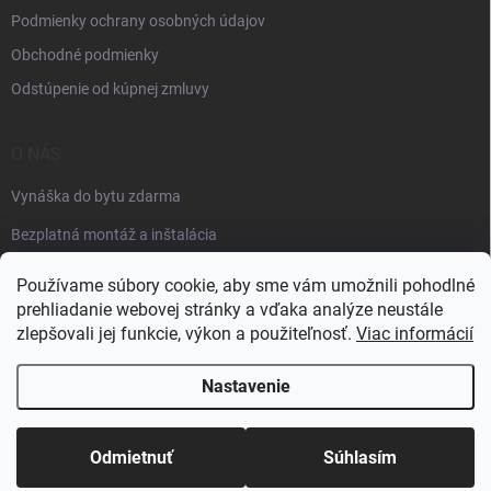
Podmienky ochrany osobných údajov
Obchodné podmienky
Odstúpenie od kúpnej zmluvy
O NÁS
Vynáška do bytu zdarma
Bezplatná montáž a inštalácia
Faktúračné údaje
Používame súbory cookie, aby sme vám umožnili pohodlné
prehliadanie webovej stránky a vďaka analýze neustále
zlepšovali jej funkcie, výkon a použiteľnosť.
Viac informácií
Nastavenie
Copyright 2026
Špik elektro
. Všetky práva vyhradené.
Odmietnuť
Súhlasím
Vytvoril Shoptet